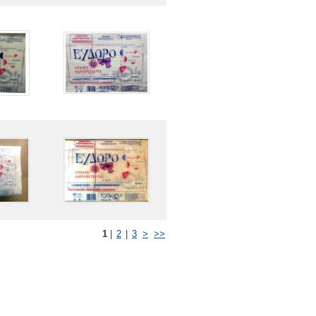
1
|
2
|
3
>
>>