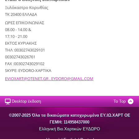
Ξυλόκαστρο Κορινθίας
ΤΚ 20400 ΕΛΛΑΔΑ
ΩΡΕΣ ΕΠΙΚΟΙΝΩΝΙΑΣ
08.00 - 14.00 &
17.10 - 21.00
ΕΚΤΟΣ ΚΥΡΙΑΚΗΣ
ΤΗΛ :00302743029101
00302743026761
FAX :00302743029102
SKYPE: EYDORO-XAPTIKA
EVIOXART@OTENET.GR . EYDORO@GMAIL.COM
Desktop έκδοση
To Top
©2007-2025 Όλα τα δικαιώματα κατοχυρωμένα EΥ.ΙΩ.ΧΑΡΤ ΟΕ
ΓΕΜΗ: 114958437000
Ελληνική Βιο.Χαρτικών ΕΥΔΩΡΟ