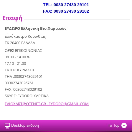
TEL: 0030 27430 29101
FAX: 0030 27430 29102
Επαφή
ΕΥΔΩΡΟ Ελληνική Βιο.Χαρτικών
Ξυλόκαστρο Κορινθίας
ΤΚ 20400 ΕΛΛΑΔΑ
ΩΡΕΣ ΕΠΙΚΟΙΝΩΝΙΑΣ
08.00 - 14.00 &
17.10 - 21.00
ΕΚΤΟΣ ΚΥΡΙΑΚΗΣ
ΤΗΛ :00302743029101
00302743026761
FAX :00302743029102
SKYPE: EYDORO-XAPTIKA
EVIOXART@OTENET.GR . EYDORO@GMAIL.COM
Desktop έκδοση
To Top