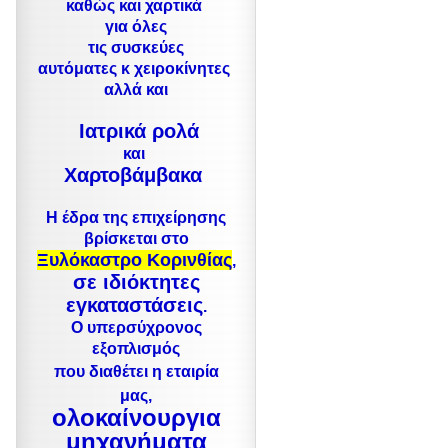
καθώς και χαρτικά
για όλες
τις συσκεύες
αυτόματες κ χειροκίνητες
αλλά και
Ιατρικά ρολά
και
Χαρτοβάμβακα
Η έδρα της επιχείρησης
βρίσκεται στο
Ξυλόκαστρο Κορινθίας
,
σε
ιδιόκτητες
εγκαταστάσεις
.
Ο υπερσύχρονος
εξοπλισμός
που διαθέτει
η εταιρία
μας,
ολοκαίνουργια
μηχανήματα