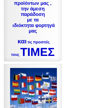
προϊόντων μας ,
την άμεση
παράδοση
με τα
ιδιόκτητα φορτηγά
μας
και
τις προσιτές
ΤΙΜΕΣ
τους