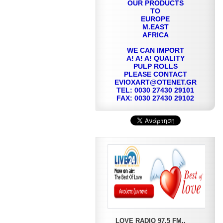
OUR PRODUCTS
TO
EUROPE
M.EAST
AFRICA
WE CAN IMPORT
A! A! A! QUALITY
PULP ROLLS
PLEASE CONTACT
EVIOXART@OTENET.GR
TEL: 0030 27430 29101
FAX: 0030 27430 29102
LOVE RADIO 97,5 FM..