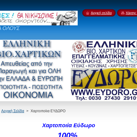
Αρχική σελίδα
Χάρτης 
Α ΟΛΟΥΣ
Αρχική Σελίδα
>
Χαρτοποϊια ΕΥΔΩΡΟ
Χαρτοποιία Εύδωρο
100%