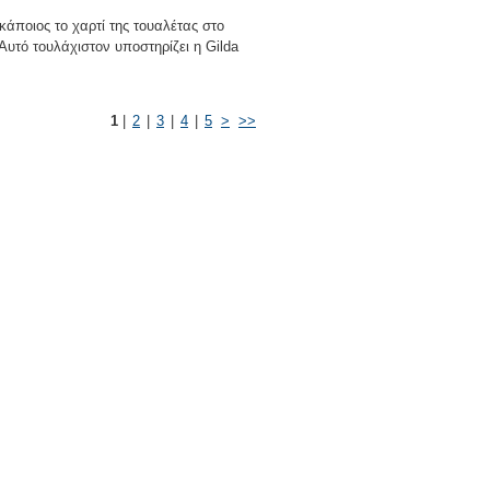
άποιος το χαρτί της τουαλέτας στο
υτό τουλάχιστον υποστηρίζει η Gilda
1
|
2
|
3
|
4
|
5
>
>>