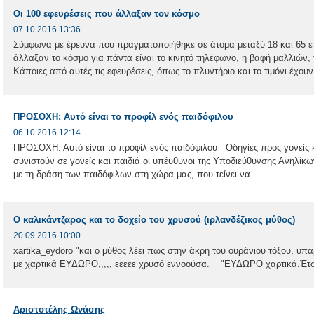
Οι 100 εφευρέσεις που άλλαξαν τον κόσμο
07.10.2016 13:36
Σύμφωνα με έρευνα που πραγματοποιήθηκε σε άτομα μεταξύ 18 και 65 ετ
άλλαξαν το κόσμο για πάντα είναι το κινητό τηλέφωνο, η βαφή μαλλιών, 
Κάποιες από αυτές τις εφευρέσεις, όπως το πλυντήριο και το τιμόνι έχουν 
ΠΡΟΣΟΧΗ: Αυτό είναι το προφίλ ενός παιδόφιλου
06.10.2016 12:14
ΠΡΟΣΟΧΗ: Αυτό είναι το προφίλ ενός παιδόφιλου Οδηγίες προς γονείς
συνιστούν σε γονείς και παιδιά οι υπέυθυνοι της Υποδιεύθυνσης Ανηλίκ
με τη δράση των παιδόφιλων στη χώρα μας, που τείνει να...
Ο καλικάντζαρος και το δοχείο του χρυσού (ιρλανδέζικος μύθος)
20.09.2016 10:00
xartika_eydoro "και ο μύθος λέει πως στην άκρη του ουράνιου τόξου, υπ
με χαρτικά ΕΥΔΩΡΟ,,,,, εεεεε χρυσό εννοούσα. "ΕΥΔΩΡΟ χαρτικά.Έτσι
Αριστοτέλης Ωνάσης