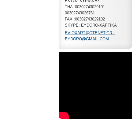
ΕΚΤΟΣ ΚΥΡΙΑΚΗΣ
ΤΗΛ :00302743029101
00302743026761
FAX :00302743029102
SKYPE: EYDORO-XAPTIKA
EVIOXART@OTENET.GR .
EYDORO@GMAIL.COM