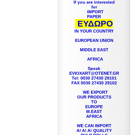
If you are interested
for
IMPORT
PAPER
ΕΥΔΩΡΟ
IN YOUR COUNTRY
EUROPEAN UNION
MIDDLE EAST
AFRICA
Speak
EVIOXART@OTENET.GR
Tel: 0030 27430 29101
FAX 0030 27430 29102
WE EXPORT
OUR PRODUCTS
TO
EUROPE
M.EAST
AFRICA
WE CAN IMPORT
A! A! A! QUALITY