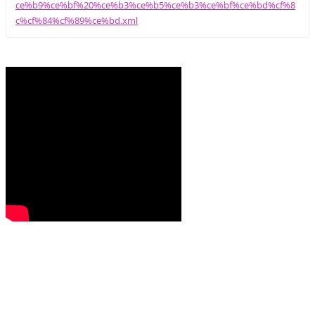
ce%b9%ce%bf%20%ce%b3%ce%b5%ce%b3%ce%bf%ce%bd%cf%8
c%cf%84%cf%89%ce%bd.xml