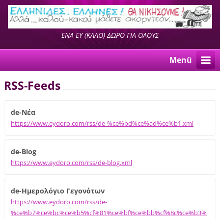
ΕΝΑ ΕΥ (ΚΑΛΟ) ΔΩΡΟ ΓΙΑ ΟΛΟΥΣ
Menü
RSS-Feeds
de-Νέα
https://www.eydoro.com/rss/de-%ce%bd%ce%ad%ce%b1.xml
de-Blog
https://www.eydoro.com/rss/de-blog.xml
de-Ημερολόγιο Γεγονότων
https://www.eydoro.com/rss/de-
%ce%b7%ce%bc%ce%b5%cf%81%ce%bf%ce%bb%cf%8c%ce%b3%