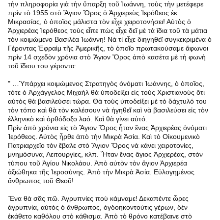
τὴν πληροφορία γιὰ τὴν ὕπαρξη τοῦ Ἰωάννη, τοὺς τὴν μετέφερε
πρὶν τὸ 1955 στὸ Ἅγιον Ὅρος ὁ Ἀρχιερεὺς Ἰερόθεος ἐκ
Μικρασίας, ὁ ὁποῖος μάλιστα τὸν εἶχε χειροτονήσει! Αὐτὸς ὁ
Ἀρχιερέας Ἰερόθεος τοὺς εἶπε πὼς εἶχε δεῖ μὲ τὰ ἴδια τοῦ τὰ μάτια
τὸν κοιμώμενο Βασιλέα Ἰωάννη! Νὰ τί εἶχε διηγηθεῖ συγκεκριμένα ὁ
Γέροντας Ἐφραὶμ τῆς Ἀμερικῆς, τὸ ὁποῖο πρωτακούσαμε ἄφωνοι
πρὶν 14 σχεδὸν χρόνια στὸ Ἅγιον Ὅρος ἀπὸ κασέτα μὲ τὴ φωνὴ
τοῦ ἴδιου του γέροντα:
" …Ὑπάρχει κοιμώμενος Στρατηγὸς ὀνόματι Ἰωάννης, ὁ ὁποῖος,
τότε ὁ Ἀρχάγγελος Μιχαὴλ θὰ ὑποδείξει εἰς τοὺς Χριστιανοὺς ὅτι
αὐτὸς θὰ βασιλεύσει τώρα. Θὰ τοὺς ὑποδείξει μὲ τὸ δάχτυλό του
τὸν τόπο καὶ θὰ τὸν καλέσουν νὰ ἡγηθεῖ καὶ νὰ βασιλεύσει εἰς τὸν
ἑλληνικὸ καὶ ὀρθόδοξο λαό. Καὶ θὰ γίνει αὐτό.
Πρὶν ἀπὸ χρόνια εἰς τὸ Ἅγιον Ὅρος ἦταν ἕνας Ἀρχιερέας ὀνόματι
Ἰερόθεος. Αὐτὸς ἦρθε ἀπὸ τὴν Μικρὰ Ἀσία. Καὶ τὸ Οἰκουμενικὸ
Πατριαρχεῖο τὸν ἔβαλε στὸ Ἅγιον Ὅρος νὰ κάνει χειροτονίες,
μνημόσυνα, Λειτουργίες, κλπ. Ἦταν ἕνας ἅγιος Ἀρχιερέας, στὸν
τύπου τοῦ Ἁγίου Νικολάου. Ἀπὸ αὐτὸν τὸν ἅγιον Ἀρχιερέα
ἀξιώθηκα τῆς Ἱεροσύνης. Ἀπὸ τὴν Μικρὰ Ἀσία. Εὐλογημένος
ἄνθρωπος τοῦ Θεοῦ!
Ἕνα θὰ σᾶς πῶ. Ἀγρυπνίες ποὺ κάμναμε! Δεκαπέντε ὧρες
ἀγρυπνία, αὐτὸς ὁ ἄνθρωπος, ὀγδοηκοντούτις γέρων, δὲν
ἐκάθετο καθόλου στὸ κάθισμα. Ἀπὸ τὸ θρόνο κατέβαινε στὸ