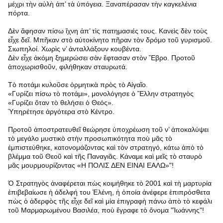
μέχρι τὴν αὐλὴ ἀπ’ τὰ ὑπόγεια. Ξαναπέρασαν τὴν καγκελένια
πόρτα.
Δὲν ἄφησαν πίσω ἴχνη ἀπ’ τὶς πατημασιές τους. Κανεὶς δὲν τοὺς
εἶχε δεῖ. Μπῆκαν στὸ αὐτοκίνητο πῆραν τὸν δρόμο τοῦ γυρισμοῦ.
Σιωπηλοί. Χωρὶς ν’ ἀνταλλάξουν κουβέντα.
Δὲν εἶχε ἀκόμη ξημερώσει σὰν ἔφτασαν στὸν Ἔβρο. Προτοῦ
ἀποχωρισθοῦν, φιλήθηκαν σταυρωτά.
Τὸ ποτάμι κυλοῦσε ὁρμητικὰ πρὸς τὸ Αἰγαῖο.
«Γυρίζει πίσω τὸ ποτάμι», μονολόγησε ὁ Ἕλλην στρατηγὸς
«Γυρίζει ὅταν τὸ θελήσει ὁ Θεός».
Ὑπηρέτησε ἀργότερα στὸ Κέντρο.
Προτοῦ ἀποστρατευθεῖ θεώρησε ὑποχρέωση τοῦ ν’ ἀποκαλύψει
τὸ μεγάλο μυστικὸ στὴν προσωπικότητα ποὺ μᾶς τὸ
ἐμπιστεύθηκε, κατονομάζοντας καὶ τὸν στρατηγό, κάτω ἀπὸ τὸ
βλέμμα τοῦ Θεοῦ καὶ τῆς Παναγιᾶς. Κάναμε καὶ μεῖς τὸ σταυρὸ
μᾶς μουρμουρίζοντας «Η ΠΟΛΙΣ ΔΕΝ ΕΙΝΑΙ ΕΑΛΩ»"!
Ὁ Στρατηγὸς ἀναφέρεται πὼς κοιμήθηκε τὸ 2001 καὶ τὴ μαρτυρία
ἐπιβεβαίωσε ἡ ἀδελφή του Ἑλένη, ἡ ὁποία ἀνέφερε ἐπιπρόσθετα
πὼς ὁ ἀδερφὸς τῆς εἶχε δεῖ καὶ μία ἐπιγραφὴ πάνω ἀπὸ τὸ κεφάλι
τοῦ Μαρμαρωμένου Βασιλέα, ποὺ ἔγραφε τὸ ὄνομα "Ἰωάννης"!