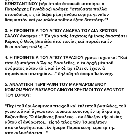
ΚΩΝΣΤΑΝΤΙΝΟΥ (τὴν ὁποία ἀποκωδικοποίησε ὁ
Πατριάρχης Γεννάδιος) γράφει: "σπεύσατε πολλὰ
σπουδαίως εἰς τὰ δεξιὰ μέρη ἄνδρα εὔρητε γεναῖον
θαυμαστὸν καὶ ρωμαλέον τοῦτον ἔξετε δεσπότην"!
3. Η ΠΡΟΦΗΤΕΙΑ ΤΟΥ ΑΓΙΟΥ ΑΝΔΡΕΑ ΤΟΥ ΔΙΑ ΧΡΙΣΤΟΝ
ΣΑΛΟΥ ἀναφέρει: " Ἐν γὰρ ταῖς ἐσχάτοις ἡμέραις ἀναστήσει
Κύριος ὁ Θεὸς βασιλέα ἀπὸ πενίας καὶ πορεύεται ἐν
δικαιοσύνη πολλή..."
4. Η ΠΡΟΦΗΤΕΙΑ ΤΟΥ ΑΓΙΟΥ ΤΑΡΑΣΙΟΥ γράφει σχετικά: "Καὶ
τότε ἐξυπνήσει ὁ Ἅγιος Βασιλεῦες, ὁ ἐν ἀρχὴ μὲν τοῦ
ὀνόματος αὐτοῦ τὸ ἰ, καὶ ἐν δὲ τῷ τέλει σ, ἔχων, ἃ
σημαίνουσι σωτηρίαν...." δηλαδὴ τὸ ὄνομα Ἰωάννης.
5. ΑΝΑΛΥΤΙΚΗ ΠΕΡΙΓΡΑΦΗ ΤΟΥ ΜΑΡΜΑΡΩΜΕΝΟΥ-
ΚΟΙΜΩΜΕΝΟΥ ΒΑΣΙΛΕΩΣ ΔΙΝΟΥΝ ΧΡΗΣΜΟΙ ΤΟΥ ΛΕΟΝΤΟΣ
ΤΟΥ ΣΟΦΟΥ:
"Περὶ τοΰ θρυλουμένου πτωχοῦ καὶ ἐκλεκτοῦ βασιλέως, τοϋ
γνωστοΰ καὶ ἄγνωστου, τοϋκατοικοϋντος ἓν τὴ ἄκρα τῆς
Βυζαντίδος. Ὃ ἀληθινὸς βασιλεύς... ὂν ἐδίωξαν τῆς οἰκίας
αὔτοϋ οἳ ἄνθρωποι... εἷς τὸ τέλος τῶν Ἴσμαηλιτων
ἀποκαλυφθήσεται... ἓν ἥμερα Παρασκευή, ὥρα τρίτη...
ἀποκαλυφθήσεται..."