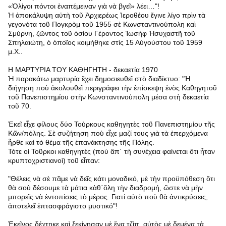
«Ὀλίγοι πόντοι ἐναπέμειναν γιὰ νὰ βγεῖ» λέει…"!
Ἡ ἀποκάλυψη αὐτὴ τοῦ Ἀρχιερέως Ἰεροθέου ἔγινε λίγο πρὶν τὰ
γεγονότα τοῦ Πογκρὸμ τοῦ 1955 σὲ Κωνσταντινούπολη καὶ
Σμύρνη, ζῶντος τοῦ ὁσίου Γέροντος Ἰωσὴφ Ἡσυχαστῆ τοῦ
Σπηλαιώτη, ὁ ὁποῖος κοιμήθηκε στὶς 15 Αὐγούστου τοῦ 1959
μ.Χ..
Η ΜΑΡΤΥΡΙΑ ΤΟΥ ΚΑΘΗΓΗΤΗ - δεκαετία 1970
Ἡ παρακάτω μαρτυρία ἔχει δημοσιευθεῖ στὸ διαδίκτυο: "Ἡ
διήγηση ποὺ ἀκολουθεῖ περιγράφει τὴν ἐπίσκεψη ἑνὸς Καθηγητοῦ
τοῦ Πανεπιστημίου στὴν Κωνσταντινούπολη μέσα στὴ δεκαετία
τοῦ 70.
Ἐκεῖ εἶχε φίλους δύο Τούρκους καθηγητὲς τοῦ Πανεπιστημίου τῆς
Κῶν/πόλης. Σὲ συζήτηση ποὺ εἶχε μαζί τους γιὰ τὰ ἐπερχόμενα
ἦρθε καὶ τὸ θέμα τῆς ἐπανάκτησης τῆς Πόλης.
Τότε οἱ Τοῦρκοι καθηγητὲς (ποὺ ἂπ΄ τὴ συνέχεια φαίνεται ὅτι ἦταν
κρυπτοχριστιανοὶ) τοῦ εἶπαν:
"Θέλεις νὰ σὲ πᾶμε νὰ δεῖς κάτι μοναδικό, μὲ τὴν προϋπόθεση ὅτι
θὰ σοὺ δέσουμε τὰ μάτια κὰθ΄ὅλη τὴν διαδρομή, ὥστε νὰ μὴν
μπορεῖς νὰ ἐντοπίσεις τὸ μέρος. Γιατί αὐτὸ ποὺ θὰ ἀντικρύσεις,
ἀποτελεῖ ἑπτασφράγιστο μυστικό"!
Ἐκεῖνος δέχτηκε καὶ ξεκίνησαν μὲ ἕνα τζίπ, αὐτὸς μὲ δεμένα τὰ