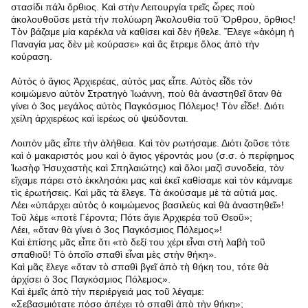
στασίδι πάλι ὄρθιος. Καὶ στὴν Λειτουργία τρεῖς ὧρες ποὺ
ἀκολουθοῦσε μετὰ τὴν πολύωρη Ἀκολουθία τοῦ Ὄρθρου, ὄρθιος!
Τὸν βάζαμε μία καρέκλα νὰ καθίσει καὶ δὲν ἤθελε. Ἔλεγε «ἀκόμη ἡ
Παναγία μας δὲν μὲ κούρασε» καὶ ἂς ἔτρεμε ὅλος ἀπὸ τὴν
κούραση.
Αὐτὸς ὁ ἅγιος Ἀρχιερέας, αὐτὸς μας εἶπε. Αὐτὸς εἶδε τὸν
κοιμώμενο αὐτὸν Στρατηγὸ Ἰωάννη, ποὺ θὰ ἀναστηθεῖ ὅταν θὰ
γίνει ὁ 3ος μεγάλος αὐτὸς Παγκόσμιος Πόλεμος! Τὸν εἶδε!. Διότι
χείλη ἀρχιερέως καὶ ἱερέως οὐ ψεύδονται.
Λοιπὸν μᾶς εἶπε τὴν ἀλήθεια. Καὶ τὸν ρωτήσαμε. Διότι ζοῦσε τότε
καὶ ὁ μακαριστός μου καὶ ὁ ἅγιος γέροντάς μου (σ.σ. ὁ περίφημος
Ἰωσὴφ Ἡσυχαστὴς καὶ Σπηλαιώτης) καὶ ὅλοι μαζὶ συνοδεία, τὸν
εἴχαμε πάρει στὸ ἐκκλησάκι μας καὶ ἐκεῖ καθίσαμε καὶ τὸν κάμναμε
τὶς ἐρωτήσεις. Καὶ μᾶς τὰ ἔλεγε. Τὰ ἀκούσαμε μὲ τὰ αὐτιά μας.
Λέει «ὑπάρχει αὐτὸς ὁ κοιμώμενος βασιλεὺς καὶ θὰ ἀναστηθεῖ»!
Τοῦ λέμε «ποτὲ Γέροντα; Πότε ἅγιε Ἀρχιερέα τοῦ Θεοῦ»;
Λέει, «ὅταν θὰ γίνει ὁ 3ος Παγκόσμιος Πόλεμος»!
Καὶ ἐπίσης μᾶς εἶπε ὅτι «τὸ δεξί του χέρι εἶναι στὴ λαβὴ τοῦ
σπαθιοῦ! Τὸ ὁποῖο σπαθὶ εἶναι μὲς στὴν θήκη».
Καὶ μᾶς ἔλεγε «ὅταν τὸ σπαθὶ βγεῖ ἀπὸ τὴ θήκη του, τότε θὰ
ἀρχίσει ὁ 3ος Παγκόσμιος Πόλεμος».
Καὶ ἐμεῖς ἀπὸ τὴν περιέργειά μας τοῦ λέγαμε:
«Σεβασμιότατε πόσο ἀπέχει τὸ σπαθὶ ἀπὸ τὴν θήκη»;