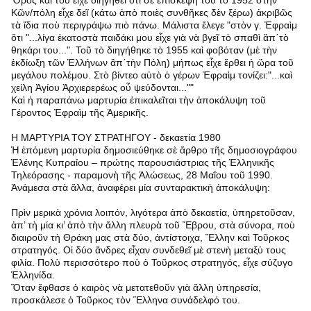
Ὅρος καὶ τοῦ εἶχε διηγηθεῖ ὅτι σὲ ἐπισκεψὴ τοῦ τὸ 1952 στὴν
Κῶν/πόλη εἶχε δεῖ (κάτω ἀπὸ ποιὲς συνθῆκες δὲν ξέρω) ἀκριβῶς
τὰ ἴδια ποὺ περιγράψω πιὸ πάνω. Μάλιστα ἔλεγε "στὸν γ. Ἐφραὶμ
ὅτι "...λίγα ἑκατοστὰ παιδάκι μου εἶχε γιὰ νὰ βγεῖ τὸ σπαθὶ ἂπ΄τὸ
θηκάρι του...". Τοῦ τὸ διηγήθηκε τὸ 1955 καὶ φοβόταν (μὲ τὴν
ἐκδίωξη τῶν Ἑλλήνων ἂπ΄τὴν Πόλη) μήπως εἶχε ἔρθει ἡ ὥρα τοῦ
μεγάλου πολέμου. Στὸ βίντεο αὐτὸ ὁ γέρων Ἐφραὶμ τονίζει:"...καὶ
χείλη Ἁγίου Ἀρχιερερέως οὗ ψεύδονται...""
Καὶ ἡ παραπάνω μαρτυρία ἐπικαλεῖται τὴν ἀποκάλυψη τοῦ
Γέροντος Ἐφραὶμ τῆς Ἀμερικῆς.
Η ΜΑΡΤΥΡΙΑ ΤΟΥ ΣΤΡΑΤΗΓΟΥ - δεκαετία 1980
Ἡ ἑπόμενη μαρτυρία δημοσιεύθηκε σὲ ἄρθρο τῆς δημοσιογράφου
Ἑλένης Κυπραίου – πρώτης παρουσιάστριας τῆς Ἑλληνικῆς
Τηλεόρασης - παραμονὴ τῆς Ἁλώσεως, 28 Μαΐου τοῦ 1990.
Ἀνάμεσα στὰ ἄλλα, ἀναφέρει μία συνταρακτικὴ ἀποκάλυψη:
Πρὶν μερικὰ χρόνια λοιπόν, λιγότερα ἀπὸ δεκαετία, ὑπηρετοῦσαν,
ἀπ’ τὴ μία κι’ ἀπὸ τὴν ἄλλη πλευρὰ τοῦ Ἔβρου, στὰ σύνορα, ποὺ
διαιροῦν τὴ Θράκη μας στὰ δύο, ἀντίστοιχα, Ἕλλην καὶ Τοῦρκος
στρατηγός. Οἱ δύο ἄνδρες εἶχαν συνδεθεῖ μὲ στενὴ μεταξύ τους
φιλία. Πολὺ περισσότερο ποὺ ὁ Τοῦρκος στρατηγός, εἶχε σύζυγο
Ἑλληνίδα.
Ὅταν ἔφθασε ὁ καιρὸς νὰ μετατεθοῦν γιὰ ἄλλη ὑπηρεσία,
προσκάλεσε ὁ Τοῦρκος τὸν Ἕλληνα συνάδελφό του.