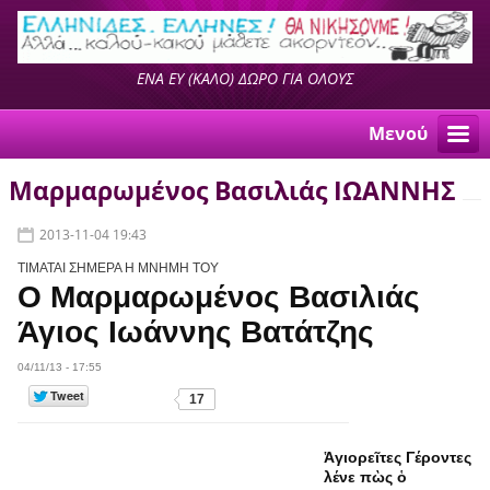
ΕΝΑ ΕΥ (ΚΑΛΟ) ΔΩΡΟ ΓΙΑ ΟΛΟΥΣ
Μενού
Μαρμαρωμένος Βασιλιάς ΙΩΑΝΝΗΣ
2013-11-04 19:43
ΤΙΜΑΤΑΙ ΣΗΜΕΡΑ Η ΜΝΗΜΗ ΤΟΥ
Ο Μαρμαρωμένος Βασιλιάς
Άγιος Ιωάννης Βατάτζης
04/11/13 - 17:55
17
Ἁγιορεῖτες Γέροντες
λένε πὼς ὁ