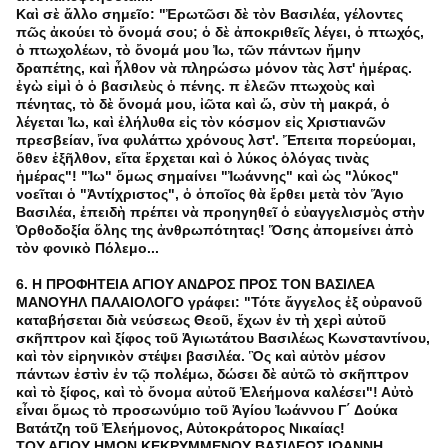
Καὶ σὲ ἄλλο σημεῖο: "Ἐρωτῶσι δὲ τὸν Βασιλέα, γέλοντες
πῶς ἀκούει τὸ ὄνομά σου; ὁ δὲ ἀποκριθεῖς λέγει, ὁ πτωχός,
ὁ πτωχολέων, τὸ ὄνομά μου Ἰω, τῶν πάντων ἤμην
δραπέτης, καὶ ἦλθον νὰ πληρώσω μόνον τὰς λστ' ἡμέρας.
ἐγὼ εἰμὶ ὁ ὁ βασιλεὺς ὁ πένης. π ἐλεῶν πτωχοὺς καὶ
πένητας, τὸ δὲ ὄνομά μου, ἰῶτα καὶ ὤ, σὺν τὴ μακρά, ὁ
λέγεται Ἰω, καὶ ἐλήλυθα εἰς τὸν κόσμον εἰς Χριστιανῶν
πρεσβείαν, ἴνα φυλάττω χρόνους λστ'. Ἔπειτα πορεύομαι,
ὅθεν ἐξῆλθον, εἴτα ἔρχεται καὶ ὁ λύκος ὁλόγας τινὰς
ἡμέρας"! "Ἰω" ὅμως σημαίνει "Ἰωάννης" καὶ ὡς "λύκος"
νοεῖται ὁ "Ἀντίχριστος", ὁ ὁποῖος θὰ ἔρθει μετὰ τὸν Ἅγιο
Βασιλέα, ἐπειδὴ πρέπει νὰ προηγηθεῖ ὁ εὐαγγελισμὸς στὴν
Ὀρθοδοξία ὅλης της ἀνθρωπότητας! Ὅσης ἀπομείνει ἀπὸ
τὸν φονικὸ Πόλεμο...
6. Η ΠΡΟΦΗΤΕΙΑ ΑΓΙΟΥ ΑΝΔΡΟΣ ΠΡΟΣ ΤΟΝ ΒΑΣΙΛΕΑ
ΜΑΝΟΥΗΛ ΠΑΛΑΙΟΛΟΓΟ γράφει: "Τότε ἄγγελος ἐξ οὐρανοῦ
καταβήσεται διὰ νεύσεως Θεοῦ, ἔχων ἐν τὴ χερὶ αὐτοῦ
σκῆπτρον καὶ ξίφος τοῦ Ἁγιωτάτου Βασιλέως Κωνσταντίνου,
καὶ τὸν εἰρηνικὸν στέψει βασιλέα. Ὃς καὶ αὐτὸν μέσον
πάντων ἐστὶν ἐν τῷ πολέμω, δώσει δὲ αὐτῶ τὸ σκῆπτρον
καὶ τὸ ξίφος, καὶ τὸ ὄνομα αὐτοῦ Ἐλεήμονα καλέσει"! Αὐτὸ
εἶναι ὅμως τὸ προσωνύμιο τοῦ Ἁγίου Ἰωάννου Γ΄ Δούκα
Βατάτζη τοῦ Ἐλεήμονος, Αὐτοκράτορος Νικαίας!
ΤΟΥ ΑΓΙΟΥ ΗΜΩΝ ΚΕΚΡΥΜΜΕΝΟΥ ΒΑΣΙΛΕΩΣ ΙΩΑΝΝΗ