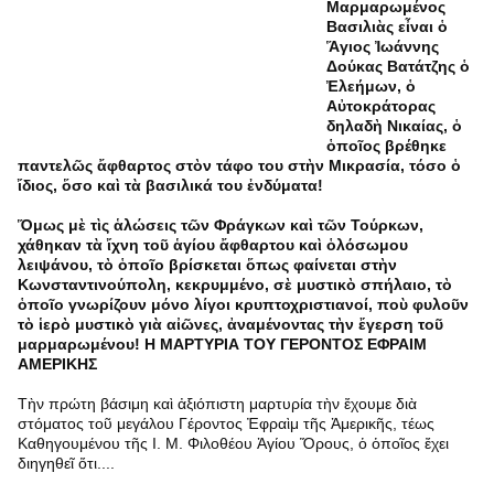
Μαρμαρωμένος
Βασιλιὰς εἶναι ὁ
Ἅγιος Ἰωάννης
Δούκας Βατάτζης ὁ
Ἐλεήμων, ὁ
Αὐτοκράτορας
δηλαδὴ Νικαίας, ὁ
ὁποῖος βρέθηκε
παντελῶς ἄφθαρτος στὸν τάφο του στὴν Μικρασία, τόσο ὁ
ἴδιος, ὅσο καὶ τὰ βασιλικά του ἐνδύματα!
Ὅμως μὲ τὶς ἁλώσεις τῶν Φράγκων καὶ τῶν Τούρκων,
χάθηκαν τὰ ἴχνη τοῦ ἁγίου ἄφθαρτου καὶ ὁλόσωμου
λειψάνου, τὸ ὁποῖο βρίσκεται ὅπως φαίνεται στὴν
Κωνσταντινούπολη, κεκρυμμένο, σὲ μυστικὸ σπήλαιο, τὸ
ὁποῖο γνωρίζουν μόνο λίγοι κρυπτοχριστιανοί, ποὺ φυλοῦν
τὸ ἱερὸ μυστικὸ γιὰ αἰῶνες, ἀναμένοντας τὴν ἔγερση τοῦ
μαρμαρωμένου! Η ΜΑΡΤΥΡΙΑ ΤΟΥ ΓΕΡΟΝΤΟΣ ΕΦΡΑΙΜ
ΑΜΕΡΙΚΗΣ
Τὴν πρώτη βάσιμη καὶ ἀξιόπιστη μαρτυρία τὴν ἔχουμε διὰ
στόματος τοῦ μεγάλου Γέροντος Ἐφραὶμ τῆς Ἀμερικῆς, τέως
Καθηγουμένου τῆς Ι. Μ. Φιλοθέου Ἁγίου Ὅρους, ὁ ὁποῖος ἔχει
διηγηθεῖ ὅτι....