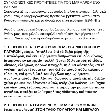
ΣΥΓΚΛΟΝΙΣΤΙΚΕΣ ΠΡΟΦΗΤΕΙΕΣ ΓΙΑ ΤΟΝ ΜΑΡΜΑΡΩΜΕΝΟ
ΒΑΣΙΛΙΑ
Σύμφωνα μὲ τὶς παραπάνω μαρτυρίες (πολλὰ στενάκια - ἑλληνικὰ
γράμματα) ὁ Μαρμαρωμένος πρέπει νὰ βρίσκεται κάπου στὴν
Κωνσταντινούπολη καὶ τὸ ὄνομά του εἶναι πράγματι ΙΩΑΝΝΗΣ!
Ἀφοῦ ὑπάρχουν καὶ διάφοροι Βυζαντινοὶ Χρησμοὶ καὶ Προφητεῖες
Ἁγίων μας, ποὺ μιλοῦν ἐπακριβῶς γιὰ αὐτόν, ἀναφέροντας τὸ
ὄνομα "Ἰωάννης" καὶ προσδιορίζουν τὸ μέρος ποὺ βρίσκεται:
1. Η ΠΡΟΦΗΤΕΙΑ ΤΟΥ ΑΓΙΟΥ ΜΕΘΟΔΙΟΥ ΑΡΧΙΕΠΙΣΚΟΠΟΥ
ΠΑΤΑΡΩΝ γράφει: "ἀπέλθετε ἐπὶ τὰ δεξιὰ μέρη τῆς
Ἑπταλόφου, καὶ ἐκεῖ εὐρήσεται ἄνθρωπον ἐπὶ δύο κίονας,
ἱστάμενον ἐν κατηφεία πολλὴ (ἔσται δὲ λαμπρὸς τὸ εἶδος,
δίκαιος, ἐλεήμων, φορῶν πενιχρά, τὴ ὄψει αὐστηρὸς καὶ τὴ
γνώμη πράος) ἔχοντα ἐπὶ τὸν δεξιὸν αὐτοῦ πόδα καλάμου
τύλωμα, καὶ φωνὴ ὑπὸ τοῦ ἀγγέλου κηρυχθήσεται,
συνήσατε αὐτὸν Βασιλέα, καὶ δώσουσιν αὐτῶ εἰς τὴν δεξιὰν
χείρα ρομφαίαν, λέγοντες αὐτῶ, ἀνδρίζου Ἰωάννη, καὶ ἴσχυε
καὶ νίκα τοὺς ἐχθρούς σου, καὶ ἐπάρας τὴν ρομφαίαν παρὰ
ἀγγέλου, πατάξει τοὺς Ἰσμαηλίτας Αἰθίοπας, καὶ πάσαν
γενεὰν ἄπιστον"!
2. Η ΠΡΟΦΗΤΕΙΑ ΓΡΑΜΜΕΝΗ ΜΕ ΚΩΔΙΚΑ ΣΎΜΦΩΝΩΝ
(χωρὶς φωνήεντα) ΣΤΟΝ ΤΑΦΟ ΤΟΥ ΑΓΙΟΥ ΚΑΙ ΜΕΓΑΛΟΥ