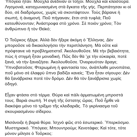
Ὑπόγειο ἦταν. Μούχλα ἀνέδιναν οἱ τοῖχοι. Μούχλα καὶ κλεισούρα.
Λησμονιά, καταχωνιασμένη στὰ ἔγκατα τῆς γής. Περπάτησαν κι οἱ
δύο, σὲ διαδρόμους, χωρὶς νὰ σκοντάφτουν. Τοὺς βάραινε ἡ
σιωπή, ἡ ἀναμονή. Ποῦ πήγαιναν, ἔτσι στὰ τυφλά; Ποῦ
κατευθύνονταν; Ἀνάστροφα στὸ χρόνο. Σὲ ποιὸν χρόνο; Τὸν
ἀνθρώπινο ἢ τὸν Θεϊκό;
Ὁ Τοῦρκος ἤξερε. Ἀλλὰ δὲν ἤξερε ἀκόμη ὁ Ἕλληνας. Δὲν
μποροῦσε νὰ δικαιολογήσει τὴν περιπλάνηση. Μὰ οὔτε καὶ
πρόφταινε νὰ προβληματιστεῖ. Ἀκολουθοῦσε. Μὲ τὴν βεβαιότητα,
πὼς ἡ στιγμὴ ἦταν μοναδική. Πῶς δὲν θὰ ’χε τὴν εὐκαιρία, ποτὲ
ξανά, νὰ τὴν ξαναζήσει. Ἀκολουθοῦσε. Ὀνειρευόταν ἄραγε;
Ὑπνοβατοῦσε; Φτερωμένη ἡ φαντασία του, ἀνάπλαθε μονοπάτια,
ποῦ μόνο σὲ ἐλαφρὺ ὕπνο βαδίζει κανείς; Ἕνα ἦταν σίγουρο: Δὲν
θὰ ξανάβρισκε ποτὲ τὸν δρόμο. Δὲν θὰ τὸν ξανάβρισκε χωρὶς
ὁδηγό.
Εἶχαν φτάσει στὸ τέρμα. Θύρα καὶ πάλι ἁρματωμένη μπροστά
τους. Βαριὰ σιωπή. Ἡ σιγὴ τῆς ὕστατης ὥρας. Ποῦ ἦρθε νὰ
διακόψει μόνο τὸ τρίξιμο τῆς κλειδαριᾶς. Τὸ γκρίνιασμα τοῦ
σκουριασμένου σίδερου.
Μισάνοιξε ἡ βαριὰ θύρα. Ἰσχνὸ φῶς στὸ ἐσωτερικό. Ὑπερκόσμιο.
Μυστηριακό. Ὑπόγειο; Μπουντρούμι; Κενοτάφιο; Καὶ τότε, τότε
μόνον μίλησε ὁ Τοῦρκος: