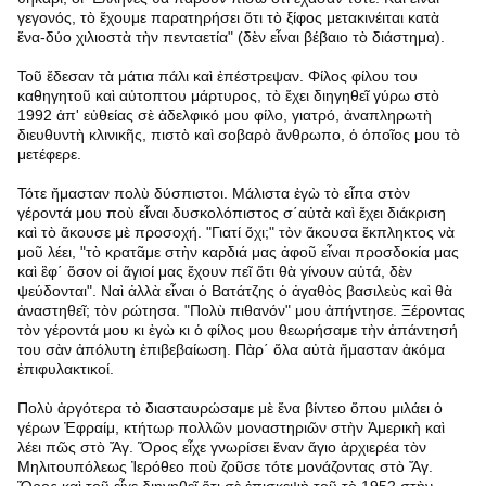
γεγονός, τὸ ἔχουμε παρατηρήσει ὅτι τὸ ξίφος μετακινέιται κατὰ
ἕνα-δύο χιλιοστὰ τὴν πενταετία" (δὲν εἶναι βέβαιο τὸ διάστημα).
Τοῦ ἔδεσαν τὰ μάτια πάλι καὶ ἐπέστρεψαν. Φίλος φίλου του
καθηγητοῦ καὶ αὐτοπτου μάρτυρος, τὸ ἔχει διηγηθεῖ γύρω στὸ
1992 ἀπ' εὐθείας σὲ ἀδελφικό μου φίλο, γιατρό, ἀναπληρωτὴ
διευθυντὴ κλινικῆς, πιστὸ καὶ σοβαρὸ ἄνθρωπο, ὁ ὁποῖος μου τὸ
μετέφερε.
Τότε ἤμασταν πολὺ δύσπιστοι. Μάλιστα ἐγὼ τὸ εἶπα στὸν
γέροντά μου ποὺ εἶναι δυσκολόπιστος σ΄αὐτὰ καὶ ἔχει διάκριση
καὶ τὸ ἄκουσε μὲ προσοχή. "Γιατί ὄχι;" τὸν ἄκουσα ἔκπληκτος νὰ
μοῦ λέει, "τὸ κρατᾶμε στὴν καρδιά μας ἀφοῦ εἶναι προσδοκία μας
καὶ ἒφ΄ ὅσον οἱ ἅγιοί μας ἔχουν πεῖ ὅτι θὰ γίνουν αὐτά, δὲν
ψεύδονται". Ναὶ ἀλλὰ εἶναι ὁ Βατάτζης ὁ ἀγαθὸς βασιλεὺς καὶ θὰ
ἀναστηθεῖ; τὸν ρώτησα. "Πολὺ πιθανόν" μου ἀπήντησε. Ξέροντας
τὸν γέροντά μου κι ἐγὼ κι ὁ φίλος μου θεωρήσαμε τὴν ἀπάντησή
του σὰν ἀπόλυτη ἐπιβεβαίωση. Πὰρ΄ ὅλα αὐτὰ ἤμασταν ἀκόμα
ἐπιφυλακτικοί.
Πολὺ ἀργότερα τὸ διασταυρώσαμε μὲ ἕνα βίντεο ὅπου μιλάει ὁ
γέρων Ἐφραίμ, κτήτωρ πολλῶν μοναστηριῶν στὴν Ἀμερικὴ καὶ
λέει πῶς στὸ Ἄγ. Ὅρος εἶχε γνωρίσει ἕναν ἅγιο ἀρχιερέα τὸν
Μηλιτουπόλεως Ἰερόθεο ποὺ ζοῦσε τότε μονάζοντας στὸ Ἄγ.