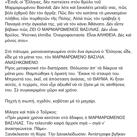
«Ἐσεῖς οἱ Ἕλληνες, δὲν πιστεύετε στὸν θρύλο τοῦ
Μαρμαρωμένου Βασιλιᾶ; Δὲν λέτε καὶ ξαναλέτε μεταξύ σας, πῶς
βόλι ἐχθροῦ δὲν τὸν ἄγγιξε; Πῶς δὲν τὸν κατάπιε τὸ μανιασμένο
πλῆθος τῶν πορθητῶν τῆς Πόλης; Ἀλλὰ πὼς τὸν τράβηξε ἡ
Παναγιὰ στὴν ἀγκαλιά της, γιὰ νὰ τὸν κάνει Ἀθάνατο. Δὲν εἶστε
βέβαιοι πῶς ΖΕΙ Ο ΜΑΡΜΑΡΩΜΕΝΟΣ ΒΑΣΙΛΙΑΣ; Δὲν εἶναι
θρύλος. Ψεύτικη ἐλπίδα. Ὀνειροφαντασία. Εἶναι ΑΛΗΘΕΙΑ. Δὲς καὶ
μόνος σου».
Στὸ πάτωμα, μισοανασηκωμένο στὸν ἕνα ἀγκώνα ὁ Ἕλληνας εἶδε,
εἶδε μὲ τὰ μάτια του, τὸν ΜΑΡΜΑΡΩΜΕΝΟ ΒΑΣΙΛΙΑ.
ΑΝΑΣΗΚΩΜΕΝΟ.
Ρίγος μεταφυσικὸ τὸν διαπέρασε. Θόλωσαν ἀπ’ τὰ δάκρυα τὰ
μάτια μου. Θαμπώθηκε ἡ ὅρασή του. Ἔκανε τὸ σταυρό του.
Μπροστά του, ἐκεῖ, σὲ ἀπόσταση ἀνάσας, τὸ ΘΑΥΜΑ. Κι ἦταν
αὐτός, ὁ τυχερός, ποὺ εἶχε ἀξιωθεῖ νὰ τὸ ζήσει μὲ τὶς αἰσθήσεις
του. Σὲ συγκεκριμένο χῶρο καὶ χρόνο.
Πηχτὴ ἡ σιωπή, σχεδόν, κοβόταν μὲ τὸ μαχαίρι.
Μίλησε καὶ πάλι ὁ Τοῦρκος:
«Πρὶν μερικὰ χρόνια κειτόταν στὸ ἔδαφος ὁ ΜΑΡΜΑΡΩΜΕΝΟΣ
ΒΑΣΙΛΙΑΣ. Τὸν τελευταῖο καιρὸ ἄρχισε σιγὰ – σιγὰ ν’
ἀνασηκώνεται. Πᾶμε».
Ξανάκλεισαν τὴ θύρα. Τὴν ξανακλείδωσαν. Ἀντίστροφα βγῆκαν