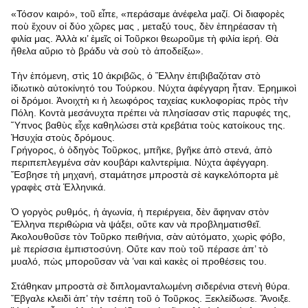
«Τόσον καιρό», τοῦ εἶπε, «περάσαμε ἀνέφελα μαζί. Οἱ διαφορὲς
ποὺ ἔχουν οἱ δύο χῶρες μας , μεταξύ τους, δὲν ἐπηρέασαν τὴ
φιλία μας. Ἀλλὰ κι’ ἐμεῖς οἱ Τοῦρκοι θεωροῦμε τὴ φιλία ἱερή. Θὰ
ἤθελα αὔριο τὸ βράδυ νὰ σοὺ τὸ ἀποδείξω».
Τὴν ἑπόμενη, στὶς 10 ἀκριβῶς, ὁ Ἕλλην ἐπιβιβαζόταν στὸ
ἰδιωτικὸ αὐτοκίνητό του Τούρκου. Νύχτα ἀφέγγαρη ἦταν. Ἐρημικοὶ
οἱ δρόμοι. Ἀνοιχτὴ κι ἡ λεωφόρος ταχείας κυκλοφορίας πρὸς τὴν
Πόλη. Κοντὰ μεσάνυχτα πρέπει νὰ πλησίασαν στὶς παρυφές της,
Ὕπνος βαθὺς εἶχε καθηλώσει στὰ κρεβάτια τοὺς κατοίκους της.
Ἡσυχία στοὺς δρόμους.
Γρήγορος, ὁ ὁδηγὸς Τοῦρκος, μπῆκε, βγῆκε ἀπὸ στενά, ἀπὸ
περιπεπλεγμένα σὰν κουβάρι καλντερίμια. Νύχτα ἀφέγγαρη.
Ἔσβησε τὴ μηχανή, σταμάτησε μπροστὰ σὲ καγκελόπορτα μὲ
γραφὲς στὰ Ἑλληνικά.
Ὁ γοργὸς ρυθμός, ἡ ἀγωνία, ἡ περιέργεια, δὲν ἄφηναν στὸν
Ἕλληνα περιθώρια νὰ ψάξει, οὔτε καν νὰ προβληματισθεῖ.
Ἀκολουθοῦσε τὸν Τοῦρκο πειθήνια, σὰν αὐτόματο, χωρὶς φόβο,
μὲ περίσσια ἐμπιστοσύνη. Οὔτε καν ποὺ τοῦ πέρασε ἀπ’ τὸ
μυαλό, πὼς μποροῦσαν νὰ ’ναι καὶ κακὲς οἱ προθέσεις του.
Στάθηκαν μπροστὰ σὲ διπλομανταλωμένη σιδερένια στενὴ θύρα.
Ἔβγαλε κλειδὶ ἀπ’ τὴν τσέπη τοῦ ὁ Τοῦρκος. Ξεκλείδωσε. Ἄνοιξε.