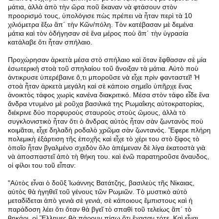
μάτια, ἀλλὰ ἀπὸ τὴν ὥρα ποῦ ἔκαναν νὰ φτάσουν στὸν
προορισμό τους, ὑπολόγισε πὼς πρέπει νὰ ἦταν περὶ τὰ 10
χιλιόμετρα ἔξω ἂπ΄ τὴν Κῶν/πόλη. Τὸν κατέβασαν μὲ δεμένα
μάτια καὶ τὸν ὁδήγησαν σὲ ἕνα μέρος ποὺ ἂπ΄ τὴν ὑγρασία
κατάλαβε ὅτι ἦταν σπήλαιο.
Προχώρησαν ἀρκετὰ μέσα στὸ σπήλαιο καὶ ὅταν ἔφθασαν σὲ μία
ἐσωτερικὴ στοὰ τοῦ σπηλαίου τοῦ ἄνοιξαν τὰ μάτια. Αὐτὸ ποὺ
ἀντικρυσε ὑπερέβαινε ὅ,τι μποροῦσε νὰ εἶχε πρὶν φανταστεῖ! Ἡ
στοὰ ἦταν ἀρκετὰ μεγάλη καὶ σὲ κάποιο σημεῖο ὑπῆρχε ἕνας
ἀνοικτὸς τάφος χωρὶς κανένα διακριτικό. Μέσα στὸν τάφο εἶδε ἕνα
ἄνδρα ντυμένο μὲ ροῦχα βασιλικά της Ρωμαΐκης αὐτοκρατορίας,
διέκρινε δύο πορφυροὺς σταυροὺς στοὺς ὤμους, ἀλλὰ τὸ
συγκλονιστικὸ ἦταν ὅτι ὁ ἄνδρας αὐτὸς ἦταν σὰν ζωντανὸς ποὺ
κοιμᾶται, εἶχε δηλαδὴ ροδαλὸ χρῶμα σὰν ζωντανός. Ἔφερε πλήρη
πολεμικὴ ἐξάρτιση τῆς ἐποχῆς καὶ εἶχε τὸ χέρι του στὸ ξίφος τὸ
ὁποῖο ἦταν βγαλμένο σχεδὸν ὅλο ἀπέμεναν δὲ λίγα ἑκατοστὰ γιὰ
νὰ ἀποσπαστεῖ ἀπὸ τὴ θήκη του. καὶ ἐνῶ παρατηροῦσε ἄναυδος,
οἱ φίλοι του τοῦ εἶπαν:
"Αὐτὸς εἶναι ὁ δοῦξ Ἰωάννης Βατάτζης, βασιλεὺς τῆς Νίκαιας,
αὐτὸς θὰ ἡγηθεῖ τοῦ γένους τῶν Ρωμιῶν. Τὸ μυστικὸ αὐτὸ
μεταδίδεται ἀπὸ γενιὰ σὲ γενιά, σὲ κάποιους ἔμπιστους καὶ ἡ
παράδοση λέει ὅτι ὅταν θὰ βγεῖ τὸ σπαθὶ τοῦ τελείως ἂπ΄ τὸ
θηκάρι, οἱ Ἕλληνες θὰ πάρουν πίσω ὅτι ἔχασαν τότε. Καὶ εἶναι