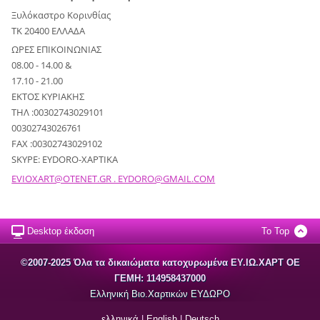
Ξυλόκαστρο Κορινθίας
ΤΚ 20400 ΕΛΛΑΔΑ
ΩΡΕΣ ΕΠΙΚΟΙΝΩΝΙΑΣ
08.00 - 14.00 &
17.10 - 21.00
ΕΚΤΟΣ ΚΥΡΙΑΚΗΣ
ΤΗΛ :00302743029101
00302743026761
FAX :00302743029102
SKYPE: EYDORO-XAPTIKA
EVIOXART@OTENET.GR . EYDORO@GMAIL.COM
Desktop έκδοση
To Top
©2007-2025 Όλα τα δικαιώματα κατοχυρωμένα EΥ.ΙΩ.ΧΑΡΤ ΟΕ
ΓΕΜΗ: 114958437000
Ελληνική Βιο.Χαρτικών ΕΥΔΩΡΟ
ελληνικά
|
English
|
Deutsch