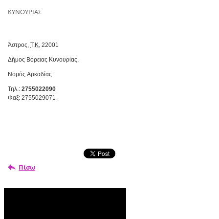
ΚΥΝΟΥΡΙΑΣ
Άστρος,
Τ.Κ.
22001
Δήμος Βόρειας Κυνουρίας,
Νομός Αρκαδίας
Τηλ.
:
27550220
90
Φαξ: 2755029071
Πίσω