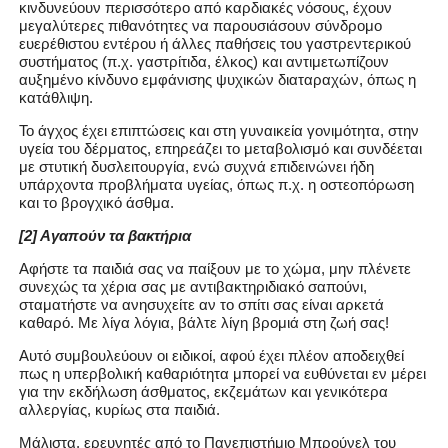
κινδυνεύουν περισσότερο από καρδιακές νόσους, έχουν
μεγαλύτερες πιθανότητες να παρουσιάσουν σύνδρομο
ευερέθιστου εντέρου ή άλλες παθήσεις του γαστρεντερικού
συστήματος (π.χ. γαστρίτιδα, έλκος) και αντιμετωπίζουν
αυξημένο κίνδυνο εμφάνισης ψυχικών διαταραχών, όπως η
κατάθλιψη.
Το άγχος έχει επιπτώσεις και στη γυναικεία γονιμότητα, στην
υγεία του δέρματος, επηρεάζει το μεταβολισμό και συνδέεται
με στυτική δυσλειτουργία, ενώ συχνά επιδεινώνει ήδη
υπάρχοντα προβλήματα υγείας, όπως π.χ. η οστεοπόρωση
και το βρογχικό άσθμα.
[2] Αγαπούν τα βακτήρια
Αφήστε τα παιδιά σας να παίξουν με το χώμα, μην πλένετε
συνεχώς τα χέρια σας με αντιβακτηριδιακό σαπούνι,
σταματήστε να ανησυχείτε αν το σπίτι σας είναι αρκετά
καθαρό. Με λίγα λόγια, βάλτε λίγη βρομιά στη ζωή σας!
Αυτό συμβουλεύουν οι ειδικοί, αφού έχει πλέον αποδειχθεί
πως η υπερβολική καθαριότητα μπορεί να ευθύνεται εν μέρει
για την εκδήλωση άσθματος, εκζεμάτων και γενικότερα
αλλεργίας, κυρίως στα παιδιά.
Μάλιστα, ερευνητές από το Πανεπιστήμιο Μπρούνελ του