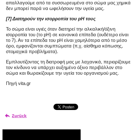
απαλλαγούμε από τα συσσωρευμένα στο σώμα μας χημικά
δεν μπορεί παρά να ωφελήσουν την υγεία μας.
[7] Διατηρούν την ισορροπία του pH τους
Το σώμα είναι υγιές όταν διατηρεί την αλκαλική/όξινη
ισορροπία του (το pH) σε κανονικά επίπεδα (ουδέτερο είναι
το 7). Αν τα επίπεδα του pH είναι χαμηλότερα από το μέσο
όρο, εμφανίζονται συμπτώματα (π.χ. αίσθημα κόπωσης,
στομαχικά προβλήματα).
Εμπλουτίζοντας τη διατροφή μας με λαχανικά, περιορίζουμε
τον κίνδυνο να υπάρχει αυξημένο όξινο περιβάλλον στο
σώμα και θωρακίζουμε την υγεία του οργανισμού μας.
Πηγή vita.gr
Zurück