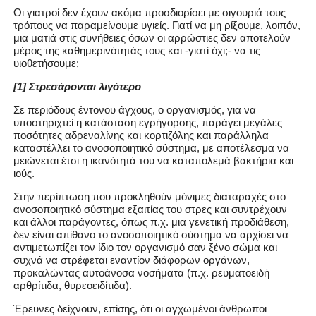
Oι γιατροί δεν έχουν ακόμα προσδιορίσει με σιγουριά τους
τρόπους να παραμείνουμε υγιείς. Γιατί να μη ρίξουμε, λοιπόν,
μια ματιά στις συνήθειες όσων οι αρρώστιες δεν αποτελούν
μέρος της καθημερινότητάς τους και -γιατί όχι;- να τις
υιοθετήσουμε;
[1] Στρεσάρονται λιγότερο
Σε περιόδους έντονου άγχους, ο οργανισμός, για να
υποστηριχτεί η κατάσταση εγρήγορσης, παράγει μεγάλες
ποσότητες αδρεναλίνης και κορτιζόλης και παράλληλα
καταστέλλει το ανοσοποιητικό σύστημα, με αποτέλεσμα να
μειώνεται έτσι η ικανότητά του να καταπολεμά βακτήρια και
ιούς.
Στην περίπτωση που προκληθούν μόνιμες διαταραχές στο
ανοσοποιητικό σύστημα εξαιτίας του στρες και συντρέχουν
και άλλοι παράγοντες, όπως π.χ. μια γενετική προδιάθεση,
δεν είναι απίθανο το ανοσοποιητικό σύστημα να αρχίσει να
αντιμετωπίζει τον ίδιο τον οργανισμό σαν ξένο σώμα και
συχνά να στρέφεται εναντίον διάφορων οργάνων,
προκαλώντας αυτοάνοσα νοσήματα (π.χ. ρευματοειδή
αρθρίτιδα, θυρεοειδίτιδα).
Έρευνες δείχνουν, επίσης, ότι οι αγχωμένοι άνθρωποι