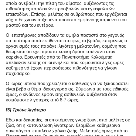
οποία ανεβάζει την πίεση του αίματος, αυξάνοντας τις
πιθανότητες καρδιακών προσβολών και εγκεφαλικών
επεισοδίων. Επίσης, μελέτες σε ανθρώπους που εργάζονται
νύχτα δείχνουν αυξημένα ποσοστά εμφάνισης καρκίνου του
μαστού και του εντέρου.
Οι επιστήμονες αποδίδουν τα υψηλά ποσοστά στο γεγονός
ότι τα άτομα αυτά εκτίθενται στο φως το βράδυ, επομένως ο
οργανισμός τους παράγει λιγότερη μελατονίνη, ορμόνη που
θεωρείται ότι έχει προστατευτική δράση απέναντι στον
καρκίνο. Ερευνητές από το Πανεπιστήμιο Κολούμπια
απέδειξαν επίσης ότι οι ενήλικοι που κοιμούνται λίγες ώρες
καθημερινά έχουν περισσότερες πιθανότητες να γίνουν
παχύσαρκοι.
Οι ώρες ύπνου που χρειάζεται ο καθένας για να ξεκουραστεί
είναι βέβαια θέμα ιδιοσυγκρασίας. Σύμφωνα με τους ειδικούς,
όμως, ο κίνδυνος εμφάνισης ασθενειών αυξάνεται όταν
κοιμόμαστε λιγότερες από 6-7 ώρες.
[5] Τρώνε λιγότερο
Εδώ και δεκαετίες, οι επιστήμονες γνωρίζουν, από μελέτες σε
ζώα, ότι η κατανάλωση λιγότερων θερμίδων καθημερινά
συνεπάγεται επιπλέον χρόνια ζωής. Μελετητές όμως από το