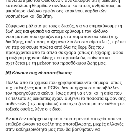
Πανεπιστήμιο του Ουισκόνσιν ανακάλυψαν ότι η μειωμένη
κατανάλωση θερμίδων συνδέεται και στους ανθρώπους με
μικρότερο κίνδυνο εμφάνισης καρκίνου, καρδιακών
νοσημάτων και διαβήτη.
Σύμφωνα μάλιστα με τους ειδικούς, για να επιμηκύνουμε τη
ζωή μας και φυσικά να απομακρύνουμε τον κίνδυνο
νοσημάτων που σχετίζονται με τα παραπανίσια κιλά (π.χ.
διαβήτης, υπέρταση, αυξημένα λιπίδια στο αίμα κλπ.), πρέπει
να περιορίσουμε πρώτα από όλα τις θερμίδες που
προέρχονται από τα απλά σάκχαρα (όπως η ζάχαρη), αφού
η αύξηση της ινσουλίνης που προκαλούν, φαίνεται να
σχετίζεται με τη μείωση του προσδόκιμου ζωής μας.
[6] Κάνουν συχνά αποτοξίνωση
Πολλά από τα χημικά που χρησιμοποιούνται σήμερα, όπως
π.χ. οι διοξίνες και τα PCBs, δεν υπήρχαν στο περιβάλλον
τον προηγούμενο αιώνα. Ίσως αυτή να είναι και η αιτία που
τις τελευταίες δεκαετίες έχουν αυξηθεί τα ποσοστά εμφάνισης
ασθενειών (π.χ. καρκίνων) που σχετίζονται με την έκθεση σε
τοξικές ουσίες, λένε οι ειδικοί.
Αν και δεν υπάρχουν αρκετά επιστημονικά στοιχεία που να
επιβεβαιώνουν τα οφέλη της αποτοξίνωσης, μικρές αλλαγές
στην καθημερινότητά μας που θα βοηθήσουν να