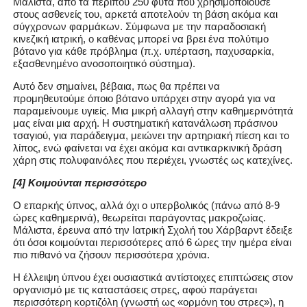
Μάλιστα, από τα περίπου 250 φυτά που χρησιμοποιούσε
στους ασθενείς του, αρκετά αποτελούν τη βάση ακόμα και
σύγχρονων φαρμάκων. Σύμφωνα με την παραδοσιακή
κινεζική ιατρική, ο καθένας μπορεί να βρει ένα πολύτιμο
βότανο για κάθε πρόβλημα (π.χ. υπέρταση, παχυσαρκία,
εξασθενημένο ανοσοποιητικό σύστημα).
Αυτό δεν σημαίνει, βέβαια, πως θα πρέπει να
προμηθευτούμε όποιο βότανο υπάρχει στην αγορά για να
παραμείνουμε υγιείς. Μια μικρή αλλαγή στην καθημερινότητά
μας είναι μια αρχή. Η συστηματική κατανάλωση πράσινου
τσαγιού, για παράδειγμα, μειώνει την αρτηριακή πίεση και το
λίπος, ενώ φαίνεται να έχει ακόμα και αντικαρκινική δράση
χάρη στις πολυφαινόλες που περιέχει, γνωστές ως κατεχίνες.
[4] Κοιμούνται περισσότερο
Ο επαρκής ύπνος, αλλά όχι ο υπερβολικός (πάνω από 8-9
ώρες καθημερινά), θεωρείται παράγοντας μακροζωίας.
Μάλιστα, έρευνα από την Ιατρική Σχολή του Χάρβαρντ έδειξε
ότι όσοι κοιμούνται περισσότερες από 6 ώρες την ημέρα είναι
πιο πιθανό να ζήσουν περισσότερα χρόνια.
Η έλλειψη ύπνου έχει ουσιαστικά αντίστοιχες επιπτώσεις στον
οργανισμό με τις καταστάσεις στρες, αφού παράγεται
περισσότερη κορτιζόλη (γνωστή ως «ορμόνη του στρες»), η