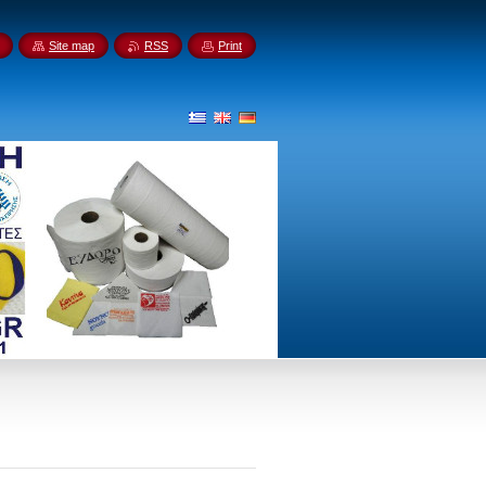
Site map
RSS
Print