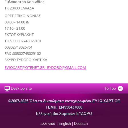
Ξυλόκαστρο Κορινθίας
ΤΚ 20400 ΕΛΛΑΔΑ
ΩΡΕΣ ΕΠΙΚΟΙΝΩΝΙΑΣ
08.00 - 14.00 &
17.10 - 21.00
ΕΚΤΟΣ ΚΥΡΙΑΚΗΣ
ΤΗΛ :00302743029101
00302743026761
FAX :00302743029102
SKYPE: EYDORO-XAPTIKA
EVIOXART@OTENET.GR . EYDORO@GMAIL.COM
Desktop site
To Top
©2007-2025 Όλα τα δικαιώματα κατοχυρωμένα EΥ.ΙΩ.ΧΑΡΤ ΟΕ
ΓΕΜΗ: 114958437000
Ελληνική Βιο.Χαρτικών ΕΥΔΩΡΟ
ελληνικά
|
English
|
Deutsch