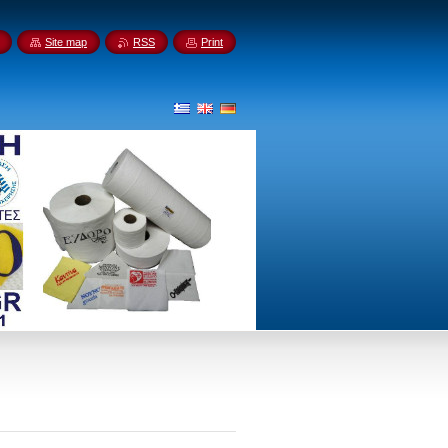
Site map
RSS
Print