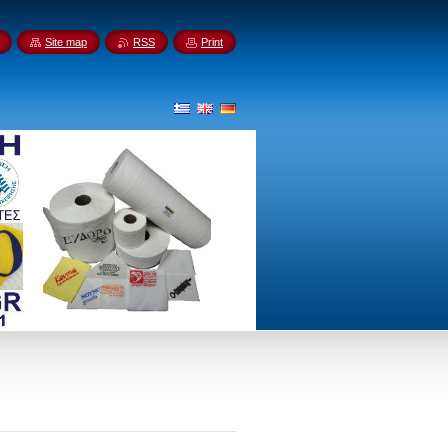
Site map
RSS
Print