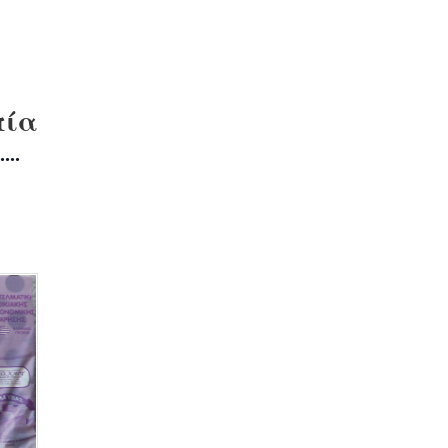
υπία
...