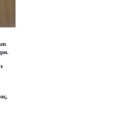
και
γμα.
τε
ας.