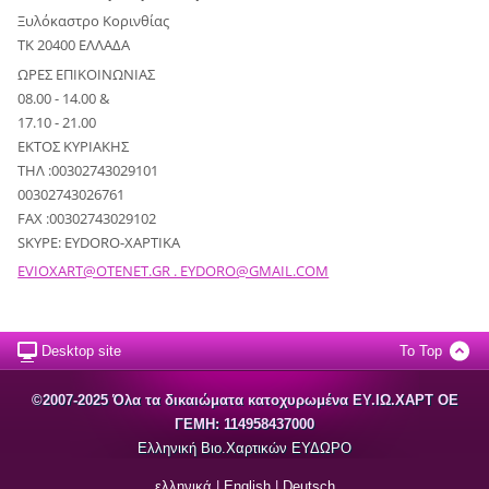
Ξυλόκαστρο Κορινθίας
ΤΚ 20400 ΕΛΛΑΔΑ
ΩΡΕΣ ΕΠΙΚΟΙΝΩΝΙΑΣ
08.00 - 14.00 &
17.10 - 21.00
ΕΚΤΟΣ ΚΥΡΙΑΚΗΣ
ΤΗΛ :00302743029101
00302743026761
FAX :00302743029102
SKYPE: EYDORO-XAPTIKA
EVIOXART@OTENET.GR . EYDORO@GMAIL.COM
Desktop site
To Top
©2007-2025 Όλα τα δικαιώματα κατοχυρωμένα EΥ.ΙΩ.ΧΑΡΤ ΟΕ
ΓΕΜΗ: 114958437000
Ελληνική Βιο.Χαρτικών ΕΥΔΩΡΟ
ελληνικά
|
English
|
Deutsch