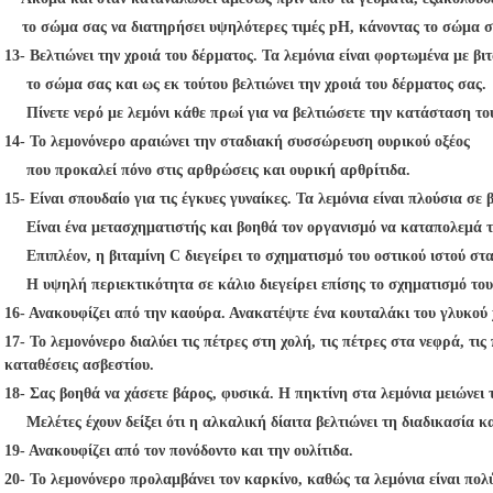
το σώμα σας να διατηρήσει υψηλότερες τιμές pH, κάνοντας το σώμα σας
13- Βελτιώνει την χροιά του δέρματος. Τα λεμόνια είναι φορτωμένα με βι
το σώμα σας και ως εκ τούτου βελτιώνει την χροιά του δέρματος σας.
Πίνετε νερό με λεμόνι κάθε πρωί για να βελτιώσετε την κατάσταση το
14- Το λεμονόνερο αραιώνει την σταδιακή συσσώρευση ουρικού οξέος
που προκαλεί πόνο στις αρθρώσεις και ουρική αρθρίτιδα.
15- Είναι σπουδαίο για τις έγκυες γυναίκες. Τα λεμόνια είναι πλούσια σε 
Είναι ένα μετασχηματιστής και βοηθά τον οργανισμό να καταπολεμά τι
Επιπλέον, η βιταμίνη C διεγείρει το σχηματισμό του οστικού ιστού σ
Η υψηλή περιεκτικότητα σε κάλιο διεγείρει επίσης το σχηματισμό το
16- Ανακουφίζει από την καούρα. Ανακατέψτε ένα κουταλάκι του γλυκού χ
17- Το λεμονόνερο διαλύει τις πέτρες στη χολή, τις πέτρες στα νεφρά, τις
καταθέσεις ασβεστίου.
18- Σας βοηθά να χάσετε βάρος, φυσικά. Η πηκτίνη στα λεμόνια μειώνει 
Μελέτες έχουν δείξει ότι η αλκαλική δίαιτα βελτιώνει τη διαδικασία κ
19- Ανακουφίζει από τον πονόδοντο και την ουλίτιδα.
20- Το λεμονόνερο προλαμβάνει τον καρκίνο, καθώς τα λεμόνια είναι πο