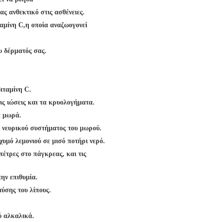
 ανθεκτικό στις ασθένειες.
ταμίνη C,
η οποία αναζωογονεί
υ δέρματός σας.
βιταμίνη C.
ς ιώσεις και τα κρυολογήματα.
τα μωρά.
υ νευρικού συστήματος του μωρού.
υμό λεμονιού σε μισό ποτήρι νερό.
 πέτρες στο πάγκρεας, και τις
την επιθυμία.
αύσης του λίπους.
λύ αλκαλικά.