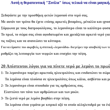
Αυτή η θεραπευτική "Ξινίλα" ίσως τελικά να είναι μαγική..
Ξεδιψάστε με την προσθήκη φετών λεμονιού στο νερό σας.
Με αυτόν τον τρόπο θα έχετε επίσης αρκετές βιταμίνες, μέταλλα και ιχνοσ
Σύμφωνα με τους διατροφολόγους, το λεμονόνερο είναι το καλύτερο φυσικ
Το πρωί, το σώμα σας είναι αφυδατωμένο και χρειάζεται αρκετό νερό γι
τις τοξίνες και να ανανεώσει τα κύτταρα.
Για να είμαστε πιο ακριβείς, η σπιτική «λεμονάδα» διεγείρει την αποβολή των 
ρυθμίζει τη λειτουργία των νεφρών και ενισχύει την πέψη.
20 Απίστευτοι λόγοι για να πίνετε νερό με λεμόνι το πρωί
1- Το λεμονόνερο παρέχει αρκετούς ηλεκτρολύτες και ενυδατώνει το σώμ
Τα λεμόνια είναι πλούσια σε ηλεκτρολύτες όπως κάλιο, ασβέστιο και 
2- Το λεμονόνερο είναι σπουδαίο για τις αρθρώσεις σας.
Ελαττώνει τον πόνο των αρθρώσεων και των μυών.
3- Το ζεστό νερό με λεμόνι βοηθάει στην πέψη.
Τα λεμόνια είναι γεμάτα με κιτρικό οξύ το οποίο αλληλεπιδρά με τα έν