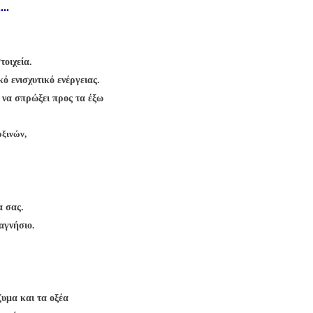
..
τοιχεία.
ό ενισχυτικό ενέργειας.
α να σπρώξει προς τα έξω
τοξινών,
α σας.
μαγνήσιο.
ζυμα και τα οξέα