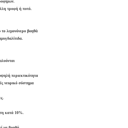
τροφίμων.
λλη τροφή ή ποτό.
υ
το λεμονόνερο βοηθά
αμυγδαλίτιδα.
καλούνται
υψηλή περιεκτικότητα
ές νευρικό σύστημα
ες.
εση κατά 10%.
ί να βοηθά