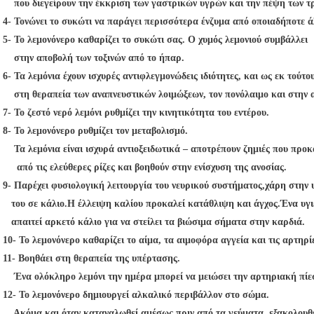
που διεγείρουν την έκκριση των γαστρικών υγρών και την πέψη των 
4- Τονώνει το συκώτι να παράγει περισσότερα ένζυμα από οποιαδήποτε ά
5- Το λεμονόνερο καθαρίζει το συκώτι σας. Ο χυμός λεμονιού συμβάλλει
στην αποβολή των τοξινών από το ήπαρ
.
6- Τα λεμόνια έχουν ισχυρές αντιφλεγμονώδεις ιδιότητες, και ως εκ τούτο
στη θεραπεία των αναπνευστικών λοιμώξεων,
τον πονόλαιμο και στην 
7- Το ζεστό νερό λεμόνι ρυθμίζει την κινητικότητα του εντέρου.
8- Το λεμονόνερο ρυθμίζει τον μεταβολισμό.
Τα λεμόνια είναι ισχυρά αντιοξειδωτικά – αποτρέπουν ζημιές που προ
από τις ελεύθερες ρίζες και βοηθούν στην ενίσχυση της ανοσίας.
9- Παρέχει φυσιολογική λειτουργία του νευρικού συστήματος,
χάρη στην 
του σε κάλιο.
Η έλλειψη καλίου προκαλεί κατάθλιψη και άγχος.
Ένα υγι
απαιτεί αρκετό κάλιο για να στείλει τα βιώσιμα σήματα στην καρδιά.
10- Το λεμονόνερο καθαρίζει το αίμα, τα αιμοφόρα αγγεία και τις αρτηρί
11- Βοηθάει στη θεραπεία της υπέρτασης.
Ένα ολόκληρο λεμόνι την ημέρα μπορεί να μειώσει την αρτηριακή πί
12- Το λεμονόνερο δημιουργεί αλκαλικό περιβάλλον στο σώμα.
Ακόμα και όταν καταναλωθεί αμέσως πριν από τα γεύματα, εξακολουθε