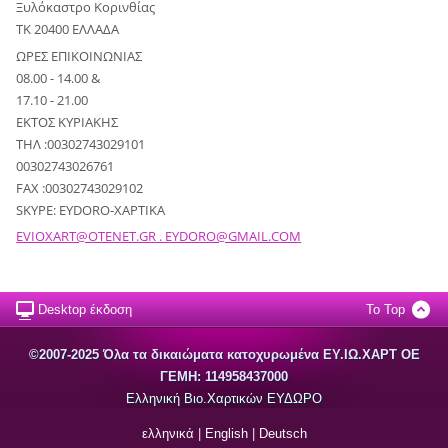
Ξυλόκαστρο Κορινθίας
ΤΚ 20400 ΕΛΛΑΔΑ
ΩΡΕΣ ΕΠΙΚΟΙΝΩΝΙΑΣ
08.00 - 14.00 &
17.10 - 21.00
ΕΚΤΟΣ ΚΥΡΙΑΚΗΣ
ΤΗΛ :00302743029101
00302743026761
FAX :00302743029102
SKYPE: EYDORO-XAPTIKA
EVIOXART@OTENET.GR . EYDORO@GMAIL.COM
Desktop έκδοση
To Top
©2007-2025 Όλα τα δικαιώματα κατοχυρωμένα EΥ.ΙΩ.ΧΑΡΤ ΟΕ
ΓΕΜΗ: 114958437000
Ελληνική Βιο.Χαρτικών ΕΥΔΩΡΟ
ελληνικά
|
English
|
Deutsch