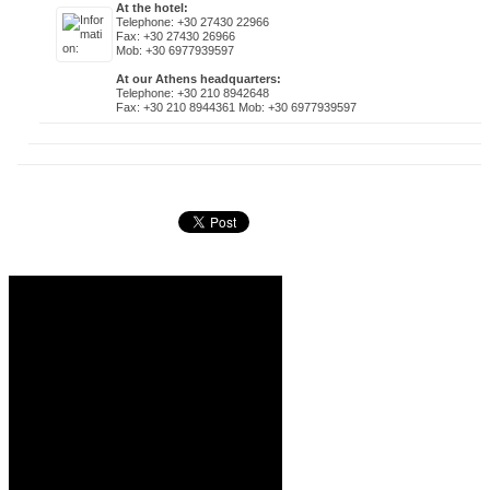
At the hotel:
Telephone: +30 27430 22966
Fax: +30 27430 26966
Mob: +30 6977939597
At our Athens headquarters:
Telephone: +30 210 8942648
Fax: +30 210 8944361 Mob: +30 6977939597