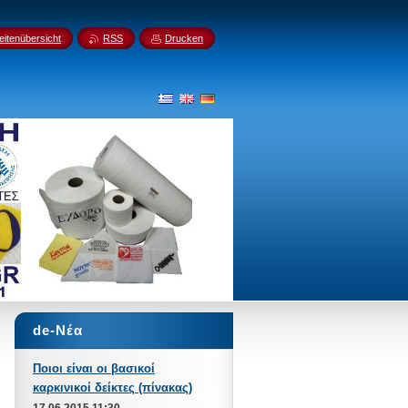
eitenübersicht
RSS
Drucken
de-Νέα
Ποιοι είναι οι βασικοί
καρκινικοί δείκτες (πίνακας)