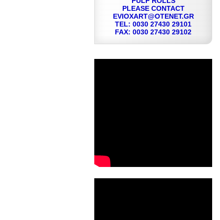
PULP ROLLS
PLEASE CONTACT
EVIOXART@OTENET.GR
TEL: 0030 27430 29101
FAX: 0030 27430 29102