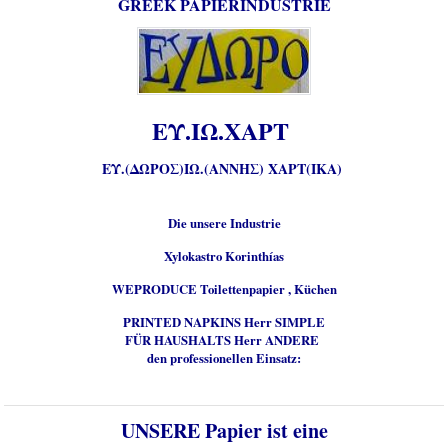
GREEK PAPIERINDUSTRIE
ΕΥ.ΙΩ.ΧΑΡΤ
ΕΥ.(ΔΩΡΟΣ)ΙΩ.(ΑΝΝΗΣ) ΧΑΡΤ(ΙΚΑ)
Die unsere Industrie
Xylokastro Korinthías
WEPRODUCE Toilettenpapier , Küchen
PRINTED NAPKINS Herr SIMPLE
FÜR HAUSHALTS Herr ANDERE
den professionellen Einsatz:
UNSERE Papier ist eine