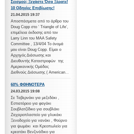
Σεισμού; Ξεχάστε Όσα Ξέρατε!
10 Οδηγίες Επιβίωσης!
21.04.2015 19:37
Αποσπάσματα από το άρθρο του
Doug Copp στο ‘ Triangle of Life’,
επιμέλεια έκδοσης από τον
Larry Linn του MAA Safety
Committee , 13/4/04 Το όνομά
μου είναι Doug Copp. Είμαι ο
Αρχηγός Διάσωσης και
Διευθυντής Καταστροφών της
Αμερικανικής Ομάδας
Διεθνούς Διάσωσης ( American...
60% ΦΘΗΝΟΤΕΡΑ
24.03.2015 19:08
Σε Ταβερνάκι για μεζεδάκι ,
Εστιατόρειο για φαγάκι
Σουβλατζίδικο για σουβλάκι
Ζαχαροπλαστείο για γλυκάκι
Ξενοδοχείο για νανάκι , Φούρνο
για ψωμάκι και Κρεοπωλείο για
κρεατάκι Βενζινάδικο για