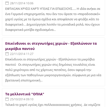
28/11/2014 10:06
ΕΦΤΙΑΞΑΝ ΧΡΥΣΟ ΧΑΡΤΙ ΥΓΕΙΑΣ ΓΙΑ ΕΠΙΔΕΞΙΟΥΣ….. Η ιδέα ανήκει σε
ένα Γερμανό επιχειρηματία, που δεν του άρεσε το «παραδοσιακό»
χαρτί υγείας με τα όμοια σχέδια και αποφάσισε να φτιάξει κάτι το
διαφορετικό… Δημιούργησε λοιπόν τα μοναδικά ρολά, που έχουν
διαφορετικά μοτίβα σχεδιασμένα...
Επικίνδυνοι οι στεγνωτήρες χεριών - Εξαπλώνουν τα
μικρόβια παντού
22/11/2014 11:27
Επικίνδυνοι οι στεγνωτήρες χεριών - Εξαπλώνουν τα μικρόβια
παντού Οι στεγνωτήρες χεριών στις δημόσιες τουαλέτες είναι
πολύ χειρότεροι από τις χάρτινες πετσέτες, όσον αφορά την
εξάπλωση των παθογόνων μικροοργανισμών, σύμφωνα με μια νέα
βρετανική επιστημονική...
Τα μελλοντικά "ΟΠΛΑ"
25/10/2014 09:10
Τελικά το χαρτί υγείας έχει πολλεεεεεεεεεεεες χρήσεις . Δε νομίζετε