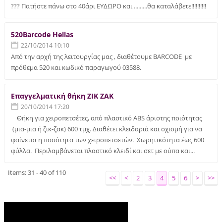
??? Πατήστε πάνω στο 40άρι ΕΥΔΩΡΟ και .........θα καταλάβετε!!!!!!!!!!
520Barcode Hellas
22/10/2014 10:10
Από την αρχή της λειτουργίας μας , διαθέτουμε BARCODE με
πρόθεμα 520 και κωδικό παραγωγού 03588.
Επαγγελματική θήκη ZIK ZAK
20/10/2014 17:20
Θήκη για χειροπετσέτες, από πλαστικό ABS άριστης ποιότητας
(μια-μια ή ζικ-ζακ) 600 τμχ. Διαθέτει κλειδαριά και σχισμή για να
φαίνεται η ποσότητα των χειροπετσετών. Χωρητικότητα έως 600
φύλλα. Περιλαμβάνεται πλαστικό κλειδί και σετ με ούπα και...
Items: 31 - 40 of 110
<<
<
2
3
4
5
6
>
>>